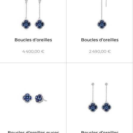
Boucles d’oreilles
Boucles d’oreilles
chaînes Nénuphar Saphir
asymétriques Nénuphar
4 400,00 €
2 490,00 €
Bleu
Saphir Bleu
Boucles d’oreilles puces
Boucles d’oreilles