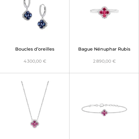
Boucles d’oreilles
Bague Nénuphar Rubis
dormeuses Nénuphar
4 300,00 €
2 890,00 €
Saphir Bleu