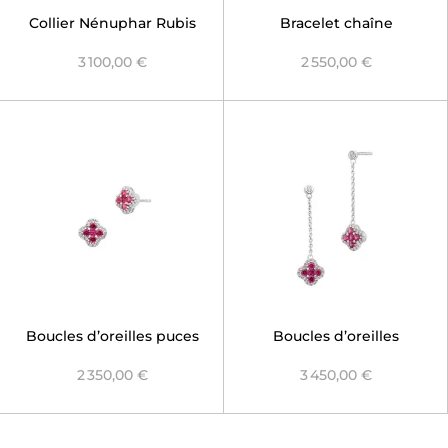
Collier Nénuphar Rubis
Bracelet chaîne
Nénuphar Rubis
3 100,00 €
2 550,00 €
Boucles d’oreilles puces
Boucles d’oreilles
Nénuphar Rubis
pendantes Nénuphar
2 350,00 €
3 450,00 €
Rubis