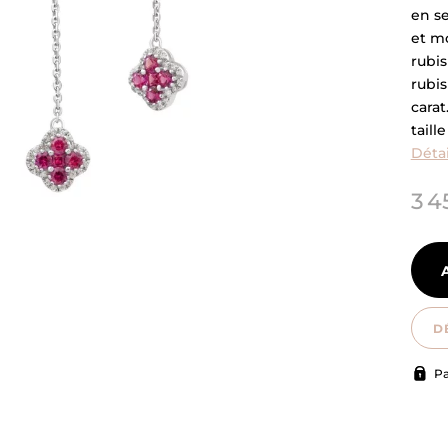
en se
et mo
rubis
rubis
carat
taille
Détai
3 4
D
Pa