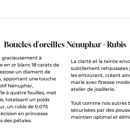
Boucles d'oreilles Nénuphar - Rubis
t gracieusement à
La clarté et la teinte en
e en or blanc 18 carats de
subtilement rehaussées p
repose un diamant de
les entourent, créant ai
os, apportant une touche
marie avec finesse modern
motif Nénuphar,
atelier de joaillerie.
fle à quatre feuilles, met
s, totalisant un poids
Tout comme nos autres bou
ur, un rubis de 0,075
sécurisées par des pouss
récision en princesse
maintien optimal et élimi
s des pétales.