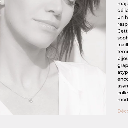
maje
déli
un h
resp
Cett
soph
joai
femm
bijo
grap
atyp
enco
asym
coll
modè
Déco