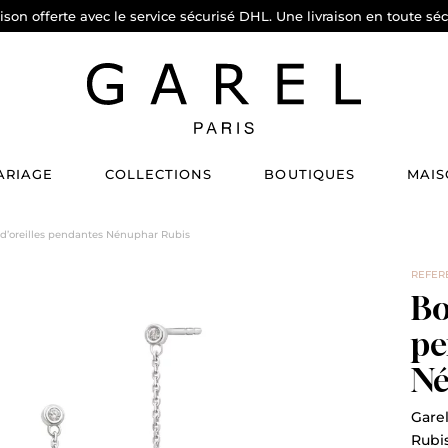
aison offerte avec le service sécurisé DHL. Une livraison en toute séc
ARIAGE
COLLECTIONS
BOUTIQUES
MAIS
d’oreilles pendantes Nénuphar Rubis
REFERE
Bo
pe
Né
Garel
Rubi