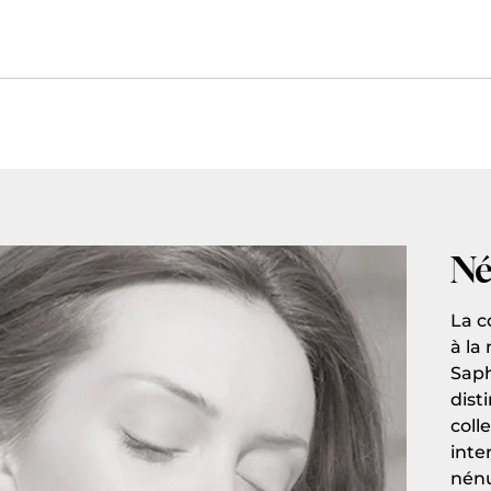
Né
La c
à la
Saph
dist
coll
inte
nénu