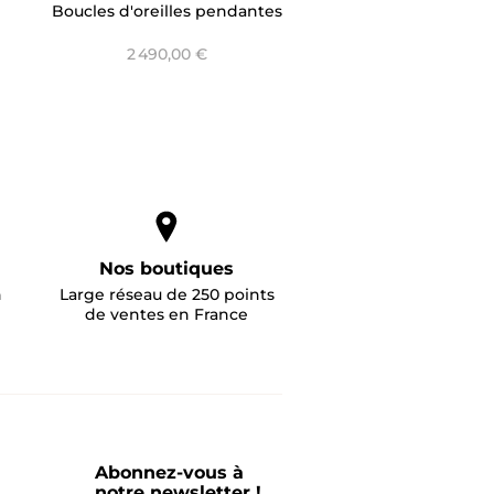
Boucles d'oreilles pendantes
chaîne - Only Diamond
2 490,00 €
Nos boutiques
n
Large réseau de 250 points
de ventes en France
Abonnez-vous à
notre newsletter !