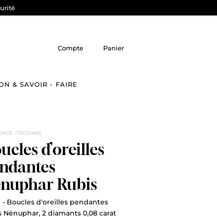
urité
Compte
Panier
ON & SAVOIR - FAIRE
NCE : 75CJ24RG
ucles d’oreilles
ndantes
nuphar Rubis
 - Boucles d'oreilles pendantes
s Nénuphar, 2 diamants 0,08 carat