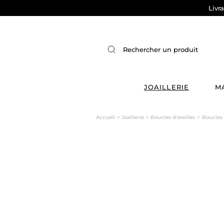
Livr
JOAILLERIE
M
Accueil
Joaillerie
Boucles d'oreilles
Boucles 