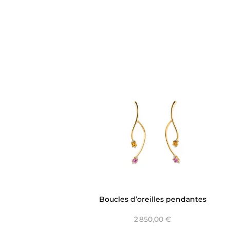
Boucles d’oreilles pendantes
liane Or Jaune et Saphirs -
2 850,00 €
Baia