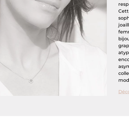
resp
Cett
soph
joai
femm
bijo
grap
atyp
enco
asym
coll
modè
Déco