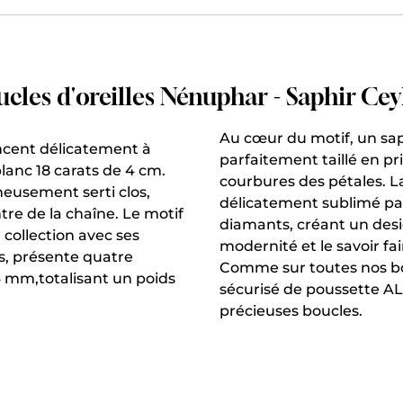
cles d'oreilles Nénuphar - Saphir Ce
Au cœur du motif, un saph
ncent délicatement à
parfaitement taillé en p
lanc 18 carats de 4 cm.
courbures des pétales. La
neusement serti clos,
délicatement sublimé pa
tre de la chaîne. Le motif
diamants, créant un des
collection avec ses
modernité et le savoir fair
les, présente quatre
Comme sur toutes nos bo
4 mm,totalisant un poids
sécurisé de poussette A
précieuses boucles.