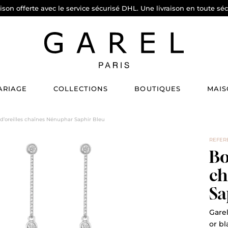
aison offerte avec le service sécurisé DHL. Une livraison en toute séc
ARIAGE
COLLECTIONS
BOUTIQUES
MAIS
d’oreilles chaînes Nénuphar Saphir Bleu
REFER
Bo
ch
Sa
Garel
or bl