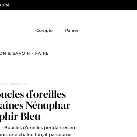
urité
Compte
Panier
ON & SAVOIR - FAIRE
ENCE : 75CD34SG
ucles d’oreilles
aînes Nénuphar
phir Bleu
 - Boucles d'oreilles pendantes en
anc, une chaîne forçat parcourue