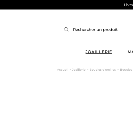
Livr
JOAILLERIE
M
Accueil
Joaillerie
Boucles d'oreilles
Boucles 