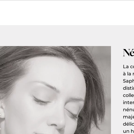
Né
La c
à la
Saph
dist
coll
inte
nénu
maje
déli
un h