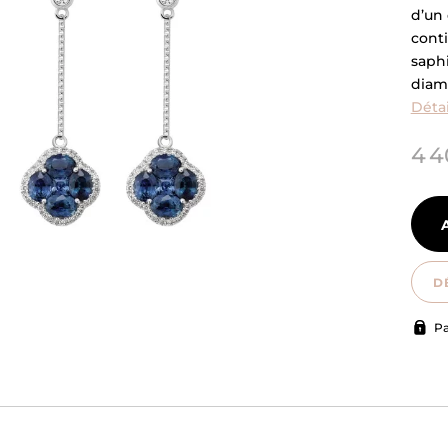
d’un 
conti
saph
diam
Détai
4 4
D
Pa