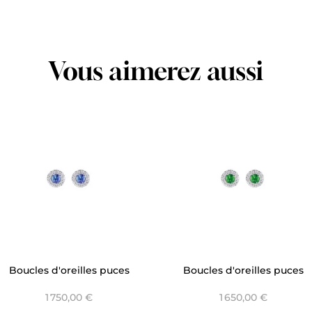
Vous aimerez aussi
Boucles d'oreilles puces
Boucles d'oreilles puces
Saphir Ceylan Entourage
Tsavorite Entourage Lizzy -
1 750,00 €
1 650,00 €
Lizzy - Versailles
Versailles