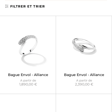
FILTRER ET TRIER
Bague Envol - Alliance
Bague Envol - Alliance
Semi-pavée
pavée
A partir de
A partir de
1,890,00 €
2,390,00 €