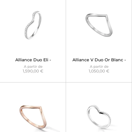
Alliance Duo Eli -
Alliance V Duo Or Blanc -
Versailles
Graphique Diane
A partir de
A partir de
1,590,00 €
1,050,00 €