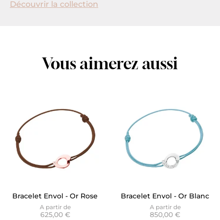
Découvrir la collection
Vous aimerez aussi
Bracelet Envol - Or Rose
Bracelet Envol - Or Blanc
Diamant sur cordon
pavage sur cordon bleu
A partir de
A partir de
625,00 €
850,00 €
chocolat