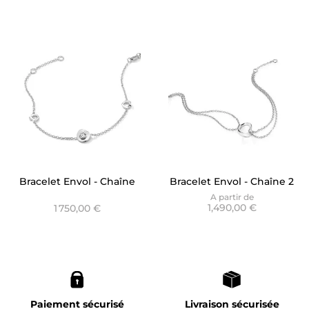
Bracelet Envol - Chaîne
Bracelet Envol - Chaîne 2
Trilogy
rangs
A partir de
1,490,00 €
1 750,00 €
Paiement sécurisé
Livraison sécurisée