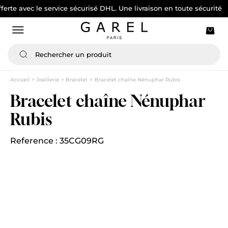
vec le service sécurisé DHL. Une livraison en toute sécurité
Accueil
Joaillerie
Bracelet
Bracelet chaîne Nénuphar Rubis
Bracelet chaîne Nénuphar
Rubis
Reference : 35CG09RG