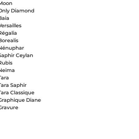
Moon
Only Diamond
Baia
Versailles
Régalia
Borealis
Nénuphar
Saphir Ceylan
Rubis
Neima
Tara
Tara Saphir
Tara Classique
Graphique Diane
Gravure