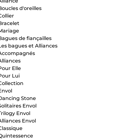
Alliance
Boucles d'oreilles
Collier
Bracelet
Mariage
Bagues de fiançailles
Les bagues et Alliances
Accompagnés
Alliances
Pour Elle
Pour Lui
Collection
Envol
Dancing Stone
Solitaires Envol
Trilogy Envol
Alliances Envol
Classique
Quintessence