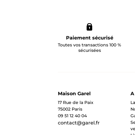
Paiement sécurisé
Toutes vos transactions 100 %
sécurisées
Maison Garel
A
17 Rue de la Paix
La
75002 Paris
N
09 51 12 40 04
Ga
Se
contact@garel.fr
v