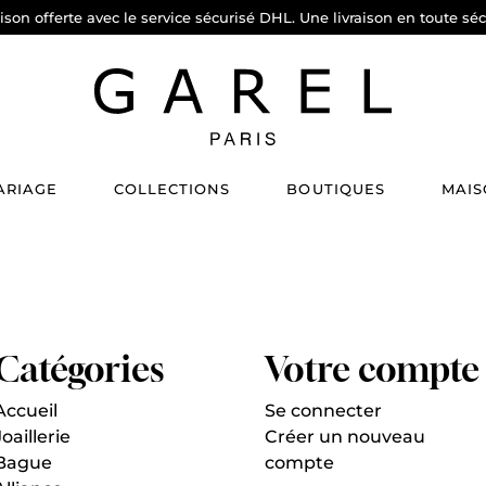
aison offerte avec le service sécurisé DHL. Une livraison en toute séc
ARIAGE
COLLECTIONS
BOUTIQUES
MAIS
Catégories
Votre compte
Accueil
Se connecter
Joaillerie
Créer un nouveau
Bague
compte