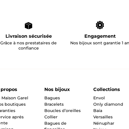
Livraison sécurisée
Engagement
Grâce à nos prestataires de
Nos bijoux sont garantie 1 a
confiance
 propos
Nos bijoux
Collections
 Maison Garel
Bagues
Envol
os boutiques
Bracelets
Only diamond
ranties
Boucles d’oreilles
Baia
rvice aprés
Collier
Versailles
ente
Bagues de
Nénuphar