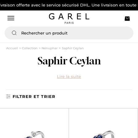
ison offerte avec le service sécurisé DHL. Une livraison en toute sécu
Accueil
Collection
Nénuphar
Saphir Ceylan
Saphir Ceylan
Lire la suite
FILTRER ET TRIER