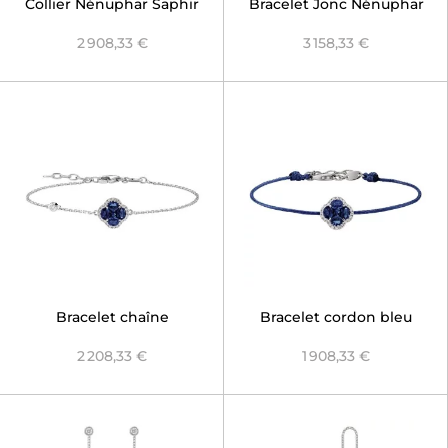
Collier Nénuphar Saphir
Bracelet Jonc Nénuphar
Bleu
Saphir Bleu
2 908,33 €
3 158,33 €
Bracelet chaîne
Bracelet cordon bleu
Nénuphar Saphir Bleu
Nénuphar Saphir Bleu
2 208,33 €
1 908,33 €