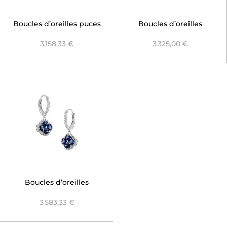
Boucles d’oreilles puces
Boucles d’oreilles
Nénuphar Saphir Bleu
pendantes Nénuphar
3 158,33 €
3 325,00 €
Saphir Bleu
Boucles d’oreilles
dormeuses Nénuphar
3 583,33 €
Saphir Bleu