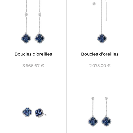
Boucles d’oreilles
Boucles d’oreilles
chaînes Nénuphar Saphir
asymétriques Nénuphar
3 666,67 €
2 075,00 €
Bleu
Saphir Bleu