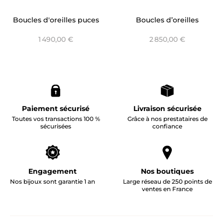
Boucles d'oreilles puces
Boucles d’oreilles
V pr rose - Graphique
pendantes liane Or
1 490,00 €
2 850,00 €
Diane
Jaune et Saphirs - Baia
Paiement sécurisé
Livraison sécurisée
Toutes vos transactions 100 %
Grâce à nos prestataires de
sécurisées
confiance
Engagement
Nos boutiques
Nos bijoux sont garantie 1 an
Large réseau de 250 points de
ventes en France