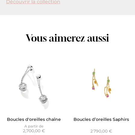
Découvrir la collection
Vous aimerez aussi
Boucles d'oreilles chaîne
Boucles d’oreilles Saphirs
Envol - Dancing Stone
couleurs or jaune - Baia
A partir de
2,700,00 €
2 790,00 €
Pavé