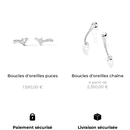
Boucles d'oreilles puces
Boucles d'oreilles chaîne
V or blanc - Graphique
Envol - Dancing Stone
A partir de
2,350,00 €
1 590,00 €
Diane
Paiement sécurisé
Livraison sécurisée