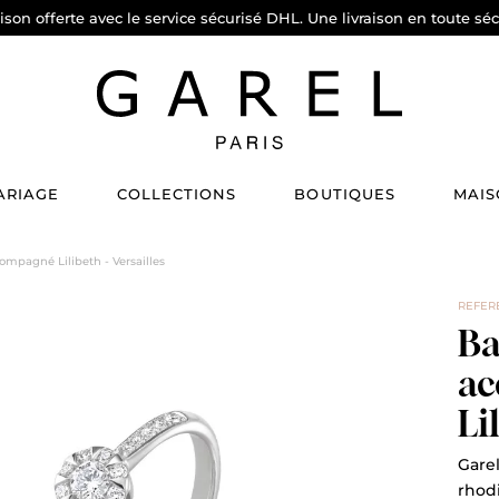
aison offerte avec le service sécurisé DHL. Une livraison en toute séc
ARIAGE
COLLECTIONS
BOUTIQUES
MAIS
ompagné Lilibeth - Versailles
REFERE
Ba
a
Li
Garel
rhodi