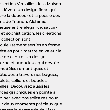
ollection Versailles de la Maison
l dévoile un design floral qui
bre la douceur et la poésie des
ins de Trianon. Alchimie
ieuse entre élégance, savoir-
e et sophistication, les créations
a collection sont
culeusement serties en forme
étales pour mettre en valeur la
re de centre. Un design
rne et audacieux qui dévoile
modèles romantiques et
étiques à travers nos bagues,
elets, colliers et boucles
eilles. Découvrez aussi les
ances graphiques en pointe à
iner avec nos solitaires pour
ir deux moments précieux que
ésente la demande de l’être