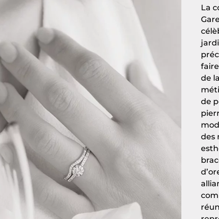
La c
Gare
célè
jard
préc
fair
de l
méti
de p
pier
mode
des 
esth
brac
d’or
alli
comb
réun
repr