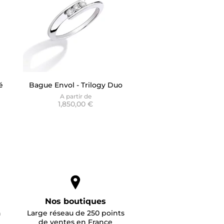
é
Bague Envol - Trilogy Duo
A partir de
1,850,00 €
Nos boutiques
n
Large réseau de 250 points
de ventes en France