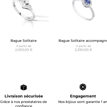
Bague Solitaire
Bague Solitaire accompagn
Accompagné V - Graphique
Saphir Ceylan Lizzy -
A partir de
A partir de
2,050,00 €
2,390,00 €
Diane
Versailles
Livraison sécurisée
Engagement
Grâce à nos prestataires de
Nos bijoux sont garantie 1 a
confiance