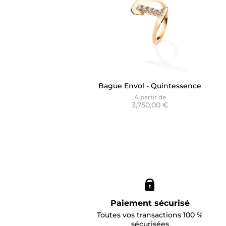
Bague Envol - Quintessence
Or Jaune
A partir de
3,750,00 €
Paiement sécurisé
Toutes vos transactions 100 %
sécurisées