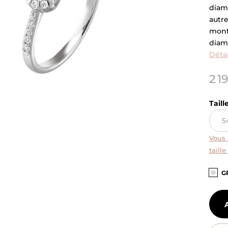
diam
autre
mont
diam
Détai
2 1
Taill
Vous 
taille
G