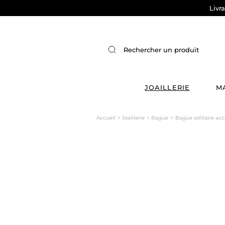
Livr
JOAILLERIE
M
Accueil
Joaillerie
Bague
Bague solitaire acc