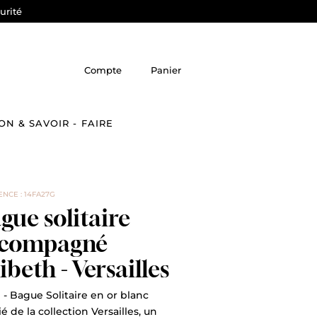
urité
Compte
Panier
ON & SAVOIR - FAIRE
NCE : 14FA27G
gue solitaire
ccompagné
libeth - Versailles
 - Bague Solitaire en or blanc
é de la collection Versailles, un