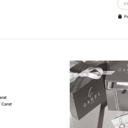
D
Pa
arat
7 Carat