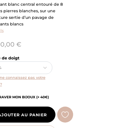
ant blanc central entouré de 8
s pierres blanches, sur une
ure sertie d’un pavage de
ants blancs
ls
90,00 €
e de doigt
ne connaissez pas votre
 ?
RAVER MON BIJOUX (+ 40€)
AJOUTER AU PANIER