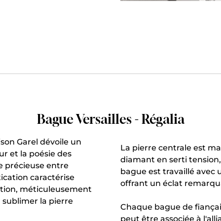
Bague Versailles - Régalia
aison Garel dévoile un
La pierre centrale est ma
ur et la poésie des
diamant en serti tension,
e précieuse entre
bague est travaillé avec
tication caractérise
offrant un éclat remarqu
ction, méticuleusement
 sublimer la pierre
Chaque bague de fiançaill
peut être associée à l'all