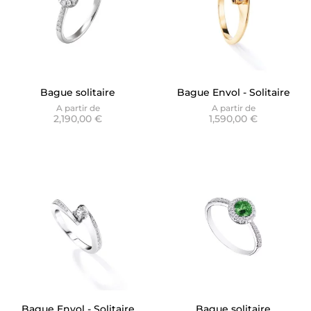
Bague solitaire
Bague Envol - Solitaire
accompagné Lilibeth -
Or jaune
A partir de
A partir de
2,190,00 €
1,590,00 €
Versailles
Bague Envol - Solitaire
Bague solitaire