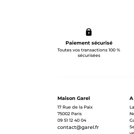
Paiement sécurisé
Toutes vos transactions 100 %
sécurisées
Maison Garel
A
17 Rue de la Paix
La
75002 Paris
N
09 51 12 40 04
Ga
Se
contact@garel.fr
v