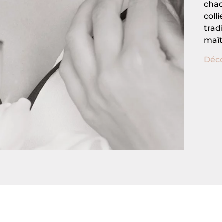
chaq
coll
trad
maît
Déco