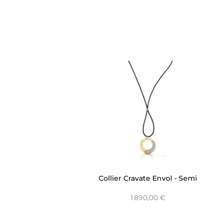
Collier Cravate Envol - Semi
pavé Cordon Or Jaune
1 890,00 €