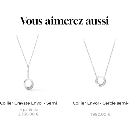
Vous aimerez aussi
Collier Cravate Envol - Semi
Collier Envol - Cercle semi-
pavé
pavé Lizzy
A partir de
2,350,00 €
1 990,00 €