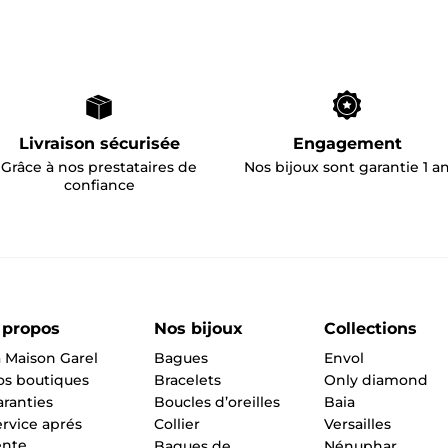
Livraison sécurisée
Engagement
Grâce à nos prestataires de
Nos bijoux sont garantie 1 a
confiance
 propos
Nos bijoux
Collections
 Maison Garel
Bagues
Envol
os boutiques
Bracelets
Only diamond
ranties
Boucles d’oreilles
Baia
rvice aprés
Collier
Versailles
ente
Bagues de
Nénuphar