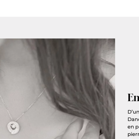
En
D’un
Danc
en p
pier