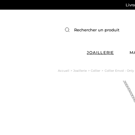
Livr
JOAILLERIE
M
Accueil
Joaillerie
Collier
Collier Envol - Only