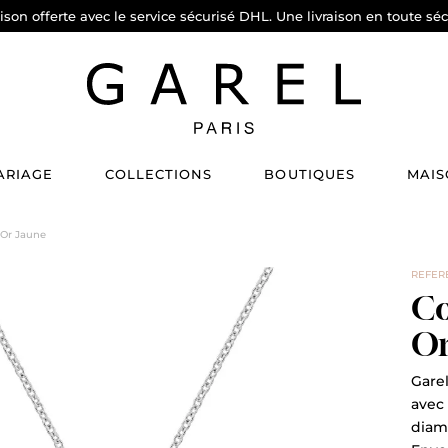
aison offerte avec le service sécurisé DHL. Une livraison en toute séc
ARIAGE
COLLECTIONS
BOUTIQUES
MAIS
 Or Jaune
REFER
Co
Or
Garel
avec
diama