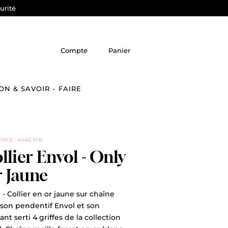
urité
Compte
Panier
ON & SAVOIR - FAIRE
ENCE : 44AG30B
llier Envol - Only
 Jaune
 - Collier en or jaune sur chaîne
 son pendentif Envol et son
nt serti 4 griffes de la collection