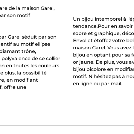
hare de la maison Garel,
par son motif
Un bijou intemporel à l
tendance.Pour en savoir 
sobre et graphique, décou
 par Garel séduit par son
Envol et étoffez votre boî
ntif au motif ellipse
maison Garel. Vous avez l
 diamant trône,
bijou en optant pour sa f
 polyvalence de ce collier
or jaune. De plus, vous av
on en toutes les couleurs
bijou bicolore en modifi
e plus, la possibilité
motif. N’hésitez pas à no
re, en modifiant
en ligne ou par mail.
, offre une