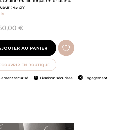
. Chaîne maille forçat en or blanc.
ueur : 45 cm
ls
50,00 €
AJOUTER AU PANIER
ÉCOUVRIR EN BOUTIQUE
iement sécurisé
Livraison sécurisée
Engagement