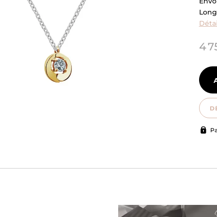
Envol
Long
Détai
4 7
D
Pa