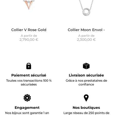
Collier V Rose Gold
Collier Moon Envol -
Dancing Stone -
Pavage
A partir de
A partir de
2,790,00 €
2,300,00 €
Graphique Diane
Paiement sécurisé
Livraison sécurisée
Toutes vos transactions 100 %
Grâce à nos prestataires de
sécurisées
confiance
Engagement
Nos boutiques
Nos bijoux sont garantie 1 an
Large réseau de 250 points de