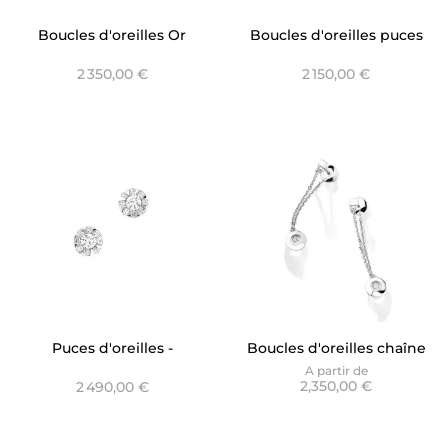
Boucles d'oreilles Or
Boucles d'oreilles puces
Jaune et Saphirs Ceylan-
Envol
2 350,00 €
2 150,00 €
Baia
Puces d'oreilles -
Boucles d'oreilles chaîne
Versailles
Envol - Dancing Stone
A partir de
2,350,00 €
2 490,00 €