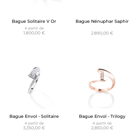
Bague Solitaire V Or
Bague Nénuphar Saphir
Blanc - Graphique Diane
Bleu ouverte
A partir de
1,800,00 €
2 890,00 €
Bague Envol - Solitaire
Bague Envol - Trilogy
Accompagné Pavé
Rose Gold
A partir de
A partir de
3,350,00 €
2,850,00 €