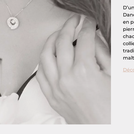
D’un
Danc
en p
pier
chaq
coll
trad
maît
Déco