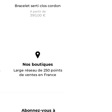
Bracelet serti clos cordon
bleu - Only Diamond
A partir de
390,00 €
Nos boutiques
n
Large réseau de 250 points
de ventes en France
Abonnez-vous à