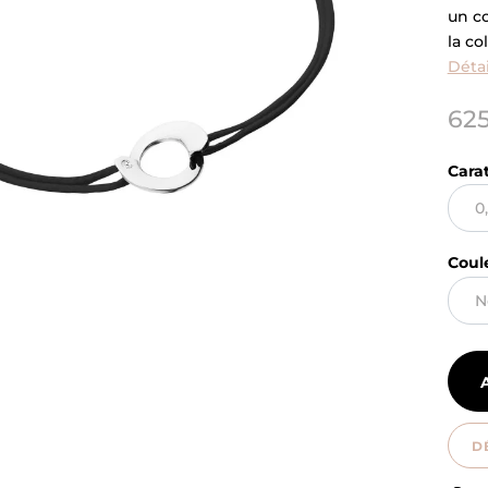
un c
la co
Détai
625
Cara
Coul
D