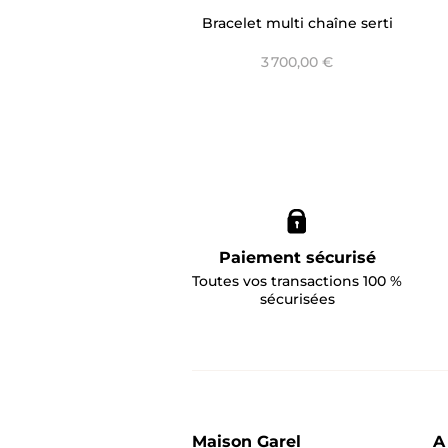
Bracelet multi chaîne serti
clos - Only Diamond
3 700,00 €
Paiement sécurisé
Toutes vos transactions 100 %
sécurisées
Maison Garel
A