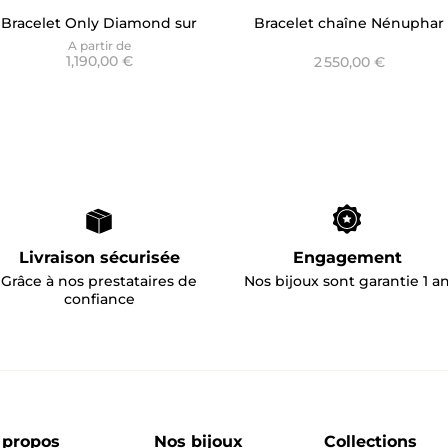
Bracelet Only Diamond sur
Bracelet chaîne Nénuphar
chaîne forçat
Rubis
A partir de
1,190,00 €
2 550,00 €
Livraison sécurisée
Engagement
Grâce à nos prestataires de
Nos bijoux sont garantie 1 a
confiance
 propos
Nos bijoux
Collections