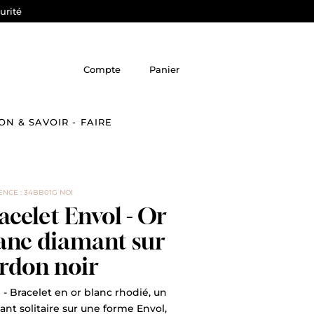
urité
Compte
Panier
ON & SAVOIR - FAIRE
NCE : 34BB01G NOI
acelet Envol - Or
anc diamant sur
rdon noir
 - Bracelet en or blanc rhodié, un
nt solitaire sur une forme Envol,