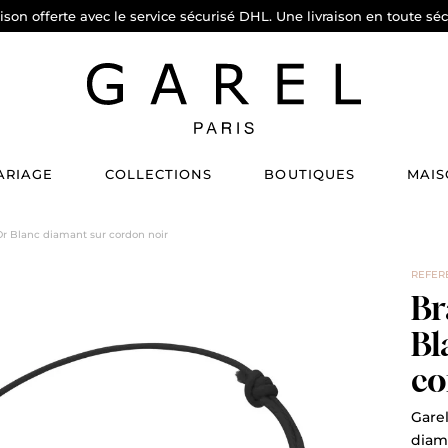
aison offerte avec le service sécurisé DHL. Une livraison en toute séc
ARIAGE
COLLECTIONS
BOUTIQUES
MAIS
Or Blanc diamant sur cordon noir
REFERE
Br
Bl
co
Garel
diama