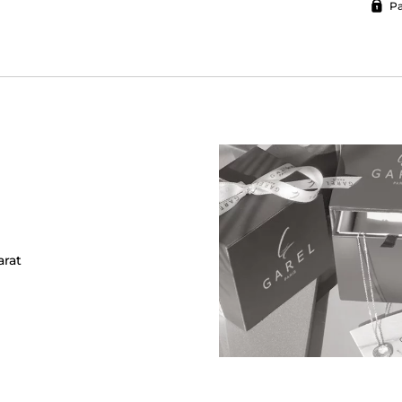
Pa
arat