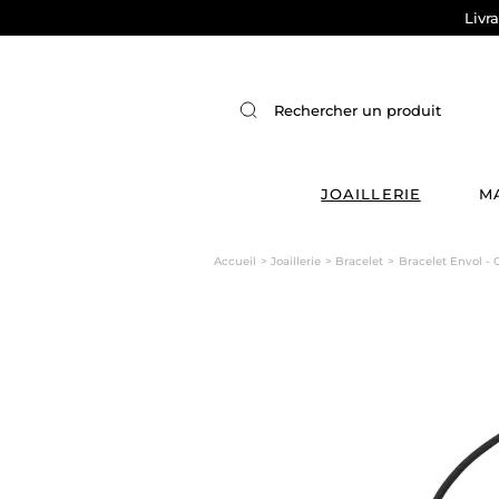
Livr
JOAILLERIE
M
Accueil
Joaillerie
Bracelet
Bracelet Envol - 