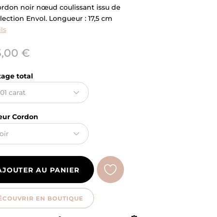
ordon noir nœud coulissant issu de
llection Envol. Longueur : 17,5 cm
ls
,00 €
tage total
eur Cordon
AJOUTER AU PANIER
ÉCOUVRIR EN BOUTIQUE