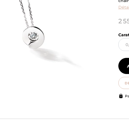
chaîn
Détai
2 5
Cara
D
Pa