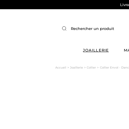
Livr
JOAILLERIE
M
Accueil
Joaillerie
Collier
Collier Envol - Dan