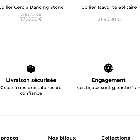
Collier Cercle Dancing Stone
Collier Tsavorite Solitaire
Rose Gold - Only Diamond
Entourage Lily - Versailles
A partir de
1,750,00 €
2 690,00 €
Livraison sécurisée
Engagement
Grâce à nos prestataires de
Nos bijoux sont garantie 1 a
confiance
 propos
Nos bijoux
Collections