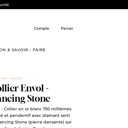
urité
Compte
Panier
ON & SAVOIR - FAIRE
NCE : 44XG15G
llier Envol -
ncing Stone
 - Collier en or blanc 750 millièmes
é et pendentif avec diamant serti
ancing Stone (pierre dansante) sur