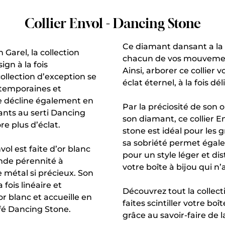
Collier Envol - Dancing Stone
Ce diamant dansant a la 
 Garel, la collection
chacun de vos mouvement
gn à la fois
Ainsi, arborer ce collier 
ollection d’exception se
éclat éternel, à la fois dél
temporaines et
 se décline également en
Par la préciosité de son o
nts au serti Dancing
son diamant, ce collier E
e plus d’éclat.
stone est idéal pour les
sa sobriété permet égale
vol est faite d’or blanc
pour un style léger et di
ande pérennité à
votre boîte à bijou qui n’
e métal si précieux. Son
 fois linéaire et
Découvrez tout la collec
r blanc et accueille en
faites scintiller votre boî
ffé Dancing Stone.
grâce au savoir-faire de 