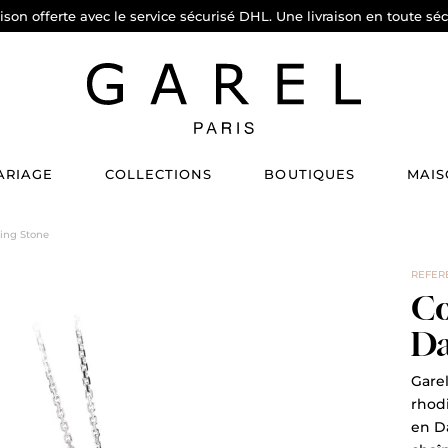
aison offerte avec le service sécurisé DHL. Une livraison en toute séc
ARIAGE
COLLECTIONS
BOUTIQUES
MAIS
cing Stone
REFERE
Co
Da
Garel
rhodi
en D