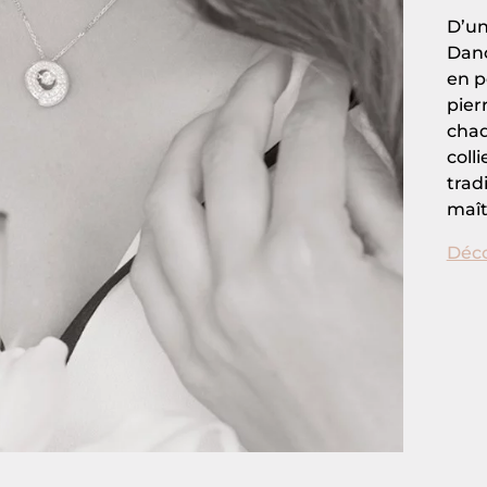
D’un
Danc
en p
pier
chaq
coll
trad
maît
Déco