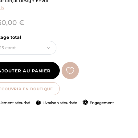
e forçat design Envol
ls
50,00 €
tage total
AJOUTER AU PANIER
ÉCOUVRIR EN BOUTIQUE
iement sécurisé
Livraison sécurisée
Engagement